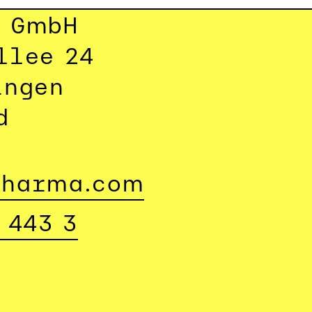
a GmbH
llee 24
ingen
d
pharma.com
 443 3