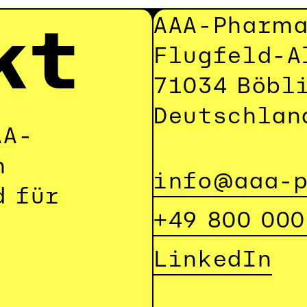
kt
AAA-Pharm
Flugfeld-A
71034 Böbl
Deutschlan
AA-
 
info@aaa-
 für 
+49 800 000
LinkedIn