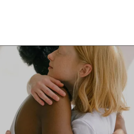
Infektionen
Magen-Darm-
Gesundheit
Atemwegs-
gesundheit