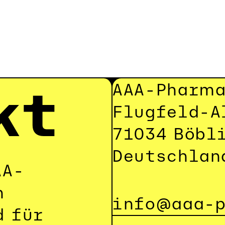
kt
AAA-Pharm
Flugfeld-A
71034 Böbl
Deutschlan
AA-
 
info@aaa-
 für 