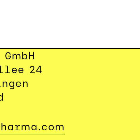
a GmbH
llee 24
ingen
d
pharma.com