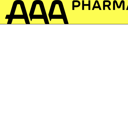
Amoxicillin/Clavulansäu