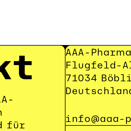
kt
AAA-Pharm
Flugfeld-A
71034 Böbl
Deutschlan
AA-
 
info@aaa-
 für 