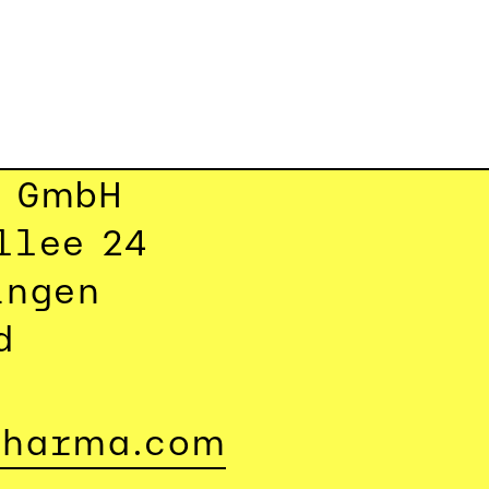
a GmbH
llee 24
ingen
d
pharma.com