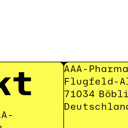
kt
AAA-Pharm
Flugfeld-A
71034 Böbl
Deutschlan
AA-
 