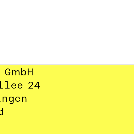
a GmbH
llee 24
ingen
d